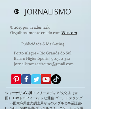
®
JORNALISMO
© 2015 por Trademark.
Orgulhosamente criado com
Wix.com
Publicidade & Marketing
Porto Alegre - Rio Grande do Sul
Bairro Higienópolis |
90.520-310
jornalistacezarfreitas@gmail.com
ジャーナリズム賞：
フリーメディア/文化省（全
国）-LBVトロフィー/テレビ通信-ゴールドスタンダ
ード-国家麻薬密売調査局からのメダルと卒業証書/
DENARC /市民警察-ブラジルコミュニケーション優
秀賞：司令官ジャーナリスト博士
CláudioCezarFreitas（全国）-ポルトアレグレのフ
ードバンクからのコミュニケーションにおける表彰