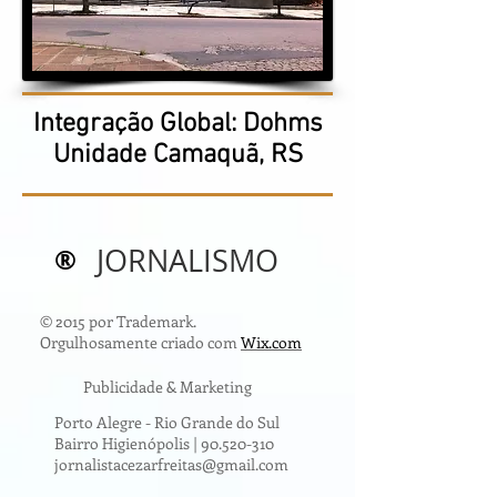
Integração Global: Dohms
Unidade Camaquã, RS
®
JORNALISMO
© 2015 por Trademark.
Orgulhosamente criado com
Wix.com
Publicidade & Marketing
Porto Alegre - Rio Grande do Sul
Bairro Higienópolis |
90.520-310
jornalistacezarfreitas@gmail.com